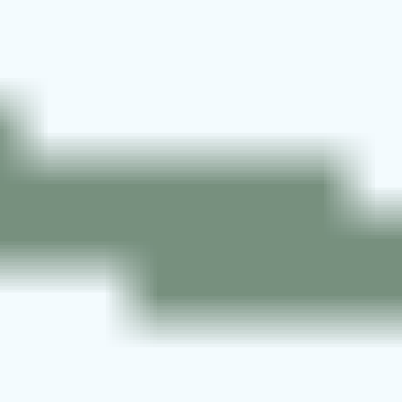
现在选择400电话，让您的企业形象倍增
立即咨询
联系我们
微信联系
电话：0512-66856951、13913144969
邮箱：cdj@01hc.cn
地址：苏州新区滨河路625号创业大厦4-609
网址：http://www.01hc.cn
更多信息